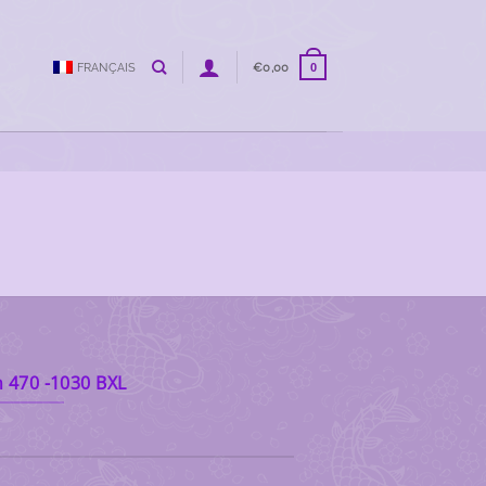
FRANÇAIS
€
0,00
0
 470 -1030 BXL