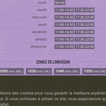
lundi:
fermé
mardi:
11:00-14:30
17:30-22:00
mercredi:
11:00-14:30
17:30-22:00
jeudi:
11:00-14:30
17:30-22:00
vendredi:
11:00-14:30
17:30-22:00
samedi:
11:00-14:30
17:30-22:00
dimanche:
11:00-14:30
17:30-22:00
ZONES DE LIVRAISON
1000
1030
1040
1050
(min 30€,)
(min 20€,)
(min 20€,)
(min 50€,
1130
1140
1150
1160
(min 40€,)
(min 20€,)
(min 40€,)
(min 40€,
1200
1210
1830
1831
(min 20€,)
(min 20€,)
(min 50€,)
(min 40€,
ilisons des cookies pour vous garantir la meilleure expérie
1930
1932
1933
1950
(min 40€,)
(min 30€,)
(min 40€,)
(min 40€,
te. Si vous continuez à utiliser ce site, nous supposerons q
isfait.