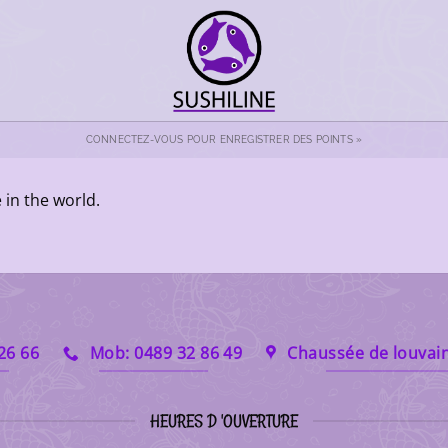
CONNECTEZ-VOUS POUR ENREGISTRER DES POINTS »
in the world.
 26 66
Mob: 0489 32 86 49
Chaussée de louvain
HEURES D 'OUVERTURE