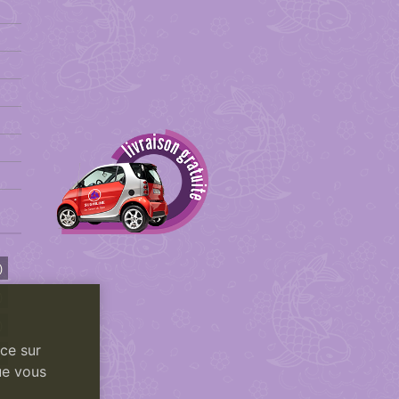
)
)
)
nce sur
)
ue vous