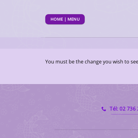
Passer
au
contenu
HOME | MENU
You must be the change you wish to see 
Tél: 02 736