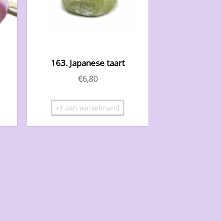
163. Japanese taart
€
6,80
+1 aan winkelmand