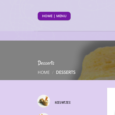
Ga
naar
inhoud
HOME | MENU
Desserts
HOME
/
DESSERTS
NIEUWTJES