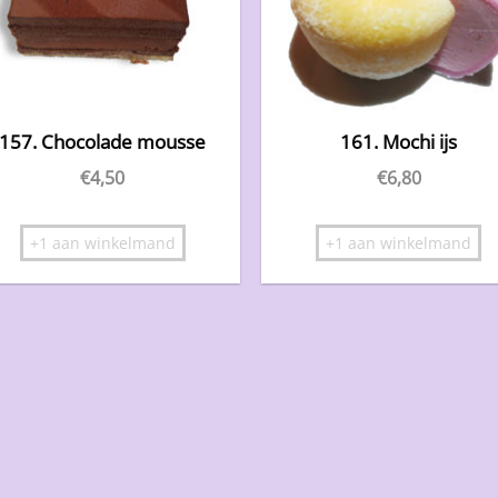
157. Chocolade mousse
161. Mochi ijs
€
4,50
€
6,80
+1 aan winkelmand
+1 aan winkelmand