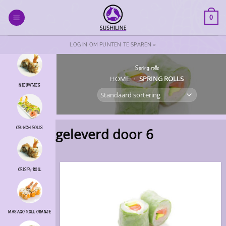
Ga
naar
0
inhoud
LOG IN OM PUNTEN TE SPAREN »
Spring rolls
HOME
/
SPRING ROLLS
NIEUWTJES
CRUNCH ROLLS
geleverd door 6
CRISPY ROLL
MASAGO ROLL ORANJE