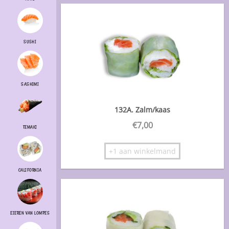
SUSHI
SASHIMI
132A. Zalm/kaas
€
7,00
TEMAKI
+1 aan winkelmand
CALIFORNIA
EIEREN VAN LOMPES