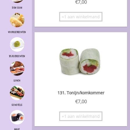
€
7,00
DIM SUM
+1 aan winkelmand
VOORGERECHTEN
BIJGERECHTEN
LUNCH
131. Tonijn/komkommer
€
7,00
SCHOTELS
+1 aan winkelmand
MAKI