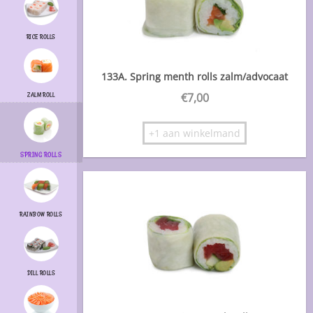
RICE ROLLS
133A. Spring menth rolls zalm/advocaat
€
7,00
ZALM ROLL
+1 aan winkelmand
SPRING ROLLS
RAINBOW ROLLS
DILL ROLLS