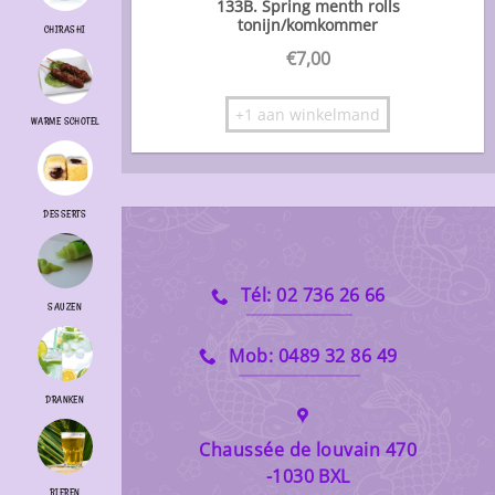
133B. Spring menth rolls
tonijn/komkommer
CHIRASHI
€
7,00
+1 aan winkelmand
WARME SCHOTEL
DESSERTS
Tél: 02 736 26 66
SAUZEN
Mob: 0489 32 86 49
DRANKEN
Chaussée de louvain 470
-1030 BXL
BIEREN