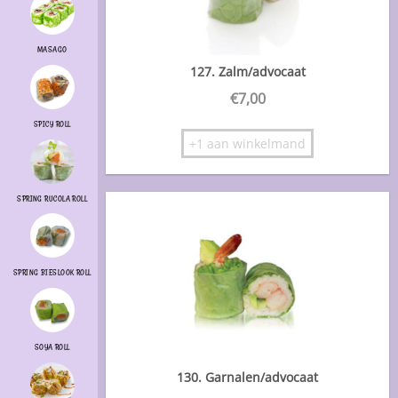
MASAGO
127. Zalm/advocaat
€
7,00
SPICY ROLL
+1 aan winkelmand
SPRING RUCOLA ROLL
SPRING BIESLOOK ROLL
SOYA ROLL
130. Garnalen/advocaat