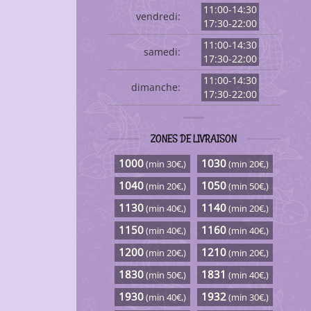
11:00-14:30
vendredi:
17:30-22:00
11:00-14:30
samedi:
17:30-22:00
11:00-14:30
dimanche:
17:30-22:00
ZONES DE LIVRAISON
1000
1030
(min 30€,)
(min 20€,)
1040
1050
(min 20€,)
(min 50€,)
1130
1140
(min 40€,)
(min 20€,)
1150
1160
(min 40€,)
(min 40€,)
1200
1210
(min 20€,)
(min 20€,)
1830
1831
(min 50€,)
(min 40€,)
1930
1932
(min 40€,)
(min 30€,)