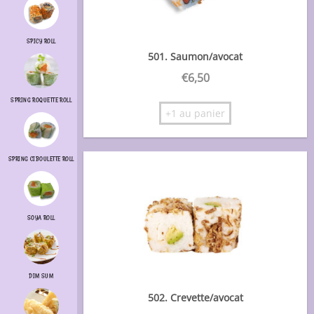
SPICY ROLL
501. Saumon/avocat
€
6,50
SPRING ROQUETTE ROLL
+1 au panier
SPRING CIBOULETTE ROLL
SOYA ROLL
DIM SUM
502. Crevette/avocat