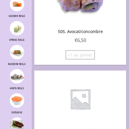
SAUMON ROLLS
505. Avocat/concombre
€
6,50
SPRING ROLLS
+1 au panier
RAINBOW ROLLS
ANETH ROLLS
CHIRASHI