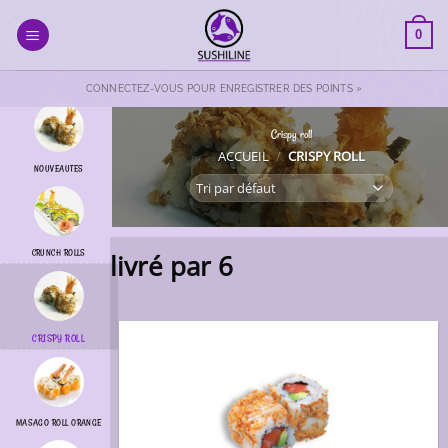
Passer
au
0
contenu
CONNECTEZ-VOUS POUR ENREGISTRER DES POINTS »
Crispy roll
ACCUEIL
/
CRISPY ROLL
NOUVEAUTES
CRUNCH ROLLS
livré par 6
CRISPY ROLL
MASAGO ROLL ORANGE