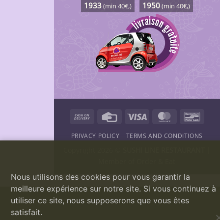
1933
1950
(min 40€,)
(min 40€,)
Cash
Credit
Visa
MasterCard
Banco
On
Card
PRIVACY POLICY
TERMS AND CONDITIONS
Delivery
Copyright 2026 ©
SUSHI LINE RESTAURANT
|
Member of
Order & Eat
Nous utilisons des cookies pour vous garantir la
meilleure expérience sur notre site. Si vous continuez à
utiliser ce site, nous supposerons que vous êtes
satisfait.