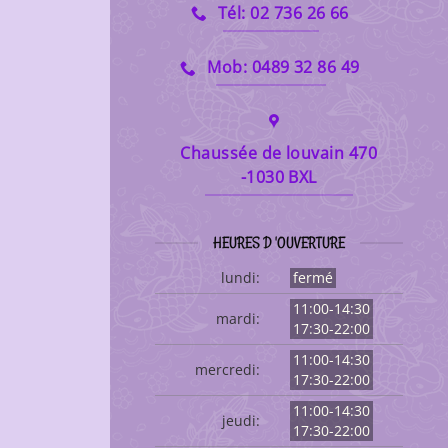
Tél: 02 736 26 66
Mob: 0489 32 86 49
Chaussée de louvain 470
-1030 BXL
HEURES D 'OUVERTURE
lundi:
fermé
11:00-14:30
mardi:
17:30-22:00
11:00-14:30
mercredi:
17:30-22:00
11:00-14:30
jeudi:
17:30-22:00