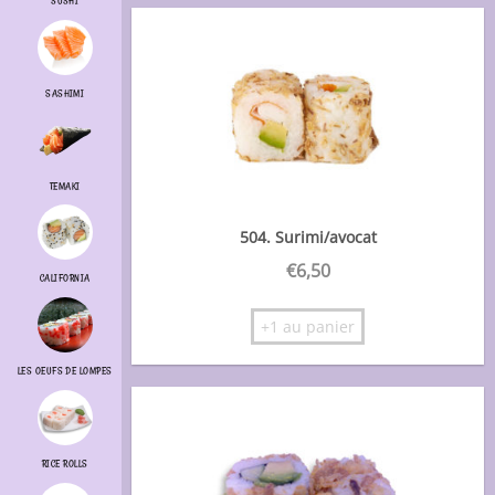
SUSHI
SASHIMI
TEMAKI
504. Surimi/avocat
€
6,50
CALIFORNIA
+1 au panier
LES OEUFS DE LOMPES
RICE ROLLS