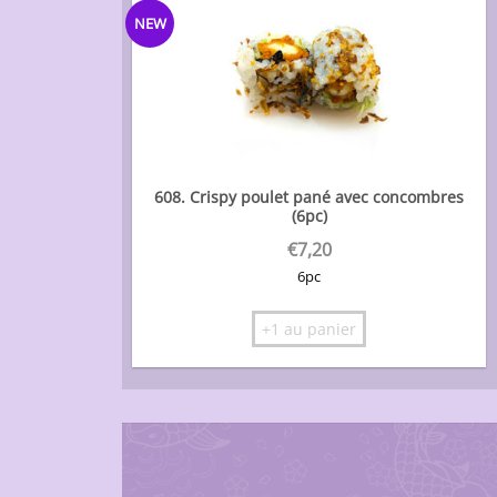
NEW
608. Crispy poulet pané avec concombres
(6pc)
€
7,20
6pc
+1 au panier