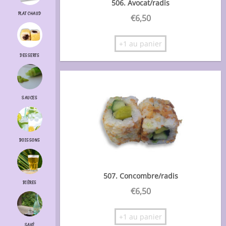
506. Avocat/radis
PLAT CHAUD
€
6,50
+1 au panier
DESSERTS
SAUCES
BOISSONS
507. Concombre/radis
BIÈRES
€
6,50
+1 au panier
SAKÉ