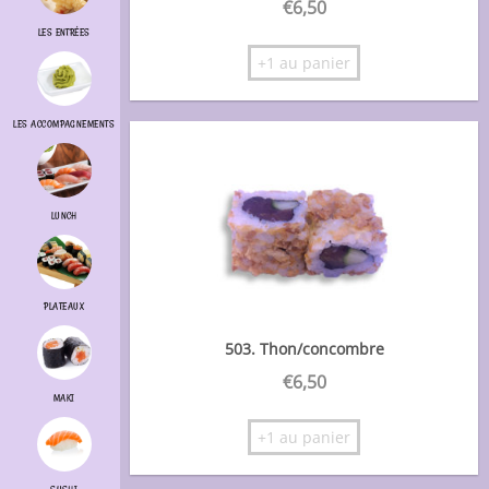
€
6,50
LES ENTRÉES
+1 au panier
LES ACCOMPAGNEMENTS
LUNCH
PLATEAUX
503. Thon/concombre
€
6,50
MAKI
+1 au panier