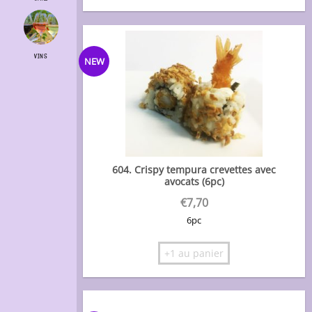
VINS
NEW
604. Crispy tempura crevettes avec
avocats (6pc)
€
7,70
6pc
+1 au panier