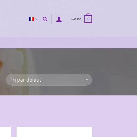
€
0,00
0