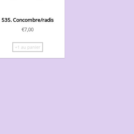
535. Concombre/radis
€
7,00
+1 au panier