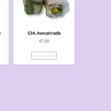
e
534. Avocat/radis
€
7,00
+1 au panier