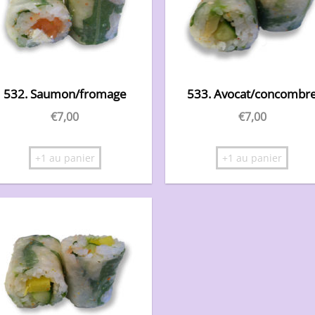
532. Saumon/fromage
533. Avocat/concombr
€
7,00
€
7,00
+1 au panier
+1 au panier