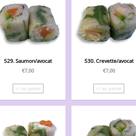
529. Saumon/avocat
530. Crevette/avocat
€
7,00
€
7,00
+1 au panier
+1 au panier