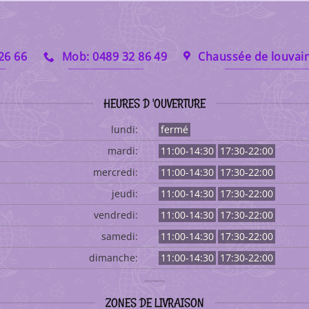
 26 66
Mob: 0489 32 86 49
Chaussée de louvain
HEURES D 'OUVERTURE
lundi:
fermé
mardi:
11:00-14:30
17:30-22:00
mercredi:
11:00-14:30
17:30-22:00
jeudi:
11:00-14:30
17:30-22:00
vendredi:
11:00-14:30
17:30-22:00
samedi:
11:00-14:30
17:30-22:00
dimanche:
11:00-14:30
17:30-22:00
ZONES DE LIVRAISON