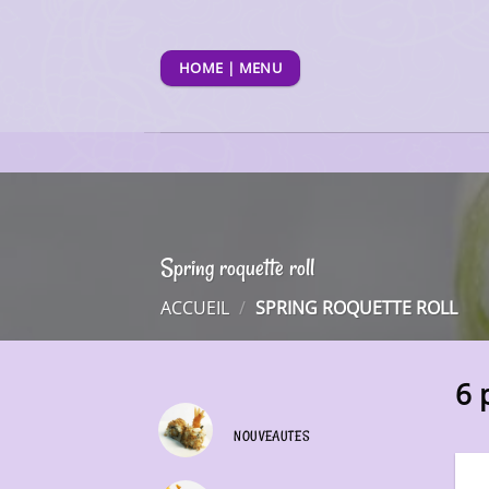
Passer
au
contenu
HOME | MENU
Spring roquette roll
ACCUEIL
/
SPRING ROQUETTE ROLL
6 
NOUVEAUTES