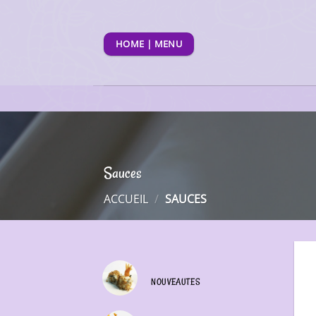
Passer
au
contenu
HOME | MENU
Sauces
ACCUEIL
/
SAUCES
NOUVEAUTES