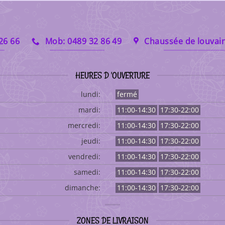
 26 66
Mob: 0489 32 86 49
Chaussée de louvain
HEURES D 'OUVERTURE
lundi:
fermé
mardi:
11:00-14:30
17:30-22:00
mercredi:
11:00-14:30
17:30-22:00
jeudi:
11:00-14:30
17:30-22:00
vendredi:
11:00-14:30
17:30-22:00
samedi:
11:00-14:30
17:30-22:00
dimanche:
11:00-14:30
17:30-22:00
ZONES DE LIVRAISON