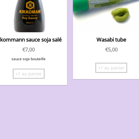
ikommann sauce soja salé
Wasabi tube
€
7,00
€
5,00
sauce soja bouteille
+1 au panier
+1 au panier