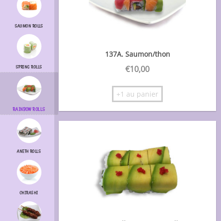
SAUMON ROLLS
137A. Saumon/thon
€
10,00
SPRING ROLLS
+1 au panier
RAINBOW ROLLS
ANETH ROLLS
CHIRASHI