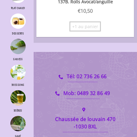
137B. Rolls Avocat/anguille
PLAT CHAUD
€
10,50
+1 au panier
DESSERTS
SAUCES
Tél: 02 736 26 66
BOISSONS
Mob: 0489 32 86 49
BIÈRES
Chaussée de louvain 470
-1030 BXL
SAKÉ