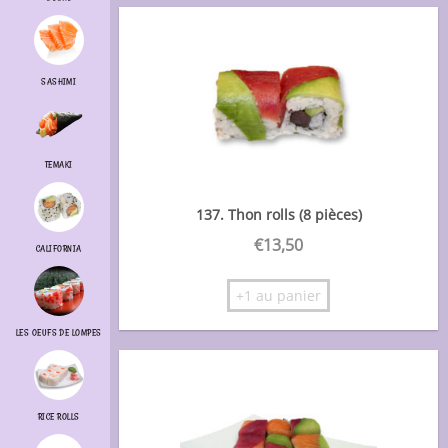
SASHIMI
TEMAKI
137. Thon rolls (8 pièces)
€
13,50
CALIFORNIA
+1 au panier
LES OEUFS DE LOMPES
RICE ROLLS