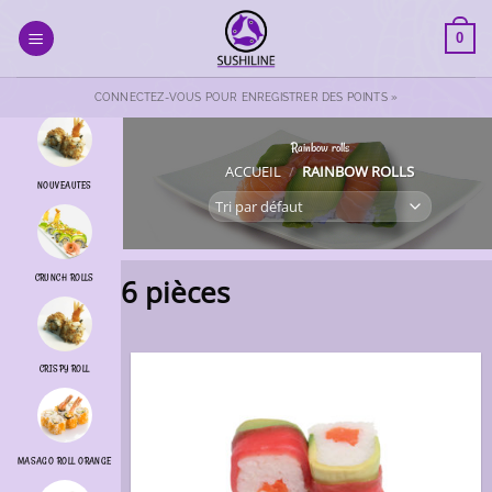
Passer
au
0
contenu
CONNECTEZ-VOUS POUR ENREGISTRER DES POINTS »
Rainbow rolls
ACCUEIL
/
RAINBOW ROLLS
NOUVEAUTES
CRUNCH ROLLS
6 pièces
CRISPY ROLL
MASAGO ROLL ORANGE