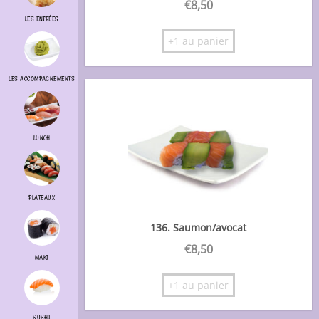
€
8,50
LES ENTRÉES
+1 au panier
LES ACCOMPAGNEMENTS
LUNCH
PLATEAUX
136. Saumon/avocat
€
8,50
MAKI
+1 au panier
SUSHI