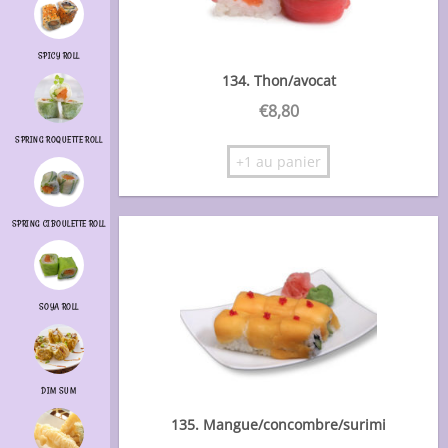
SPICY ROLL
134. Thon/avocat
€
8,80
SPRING ROQUETTE ROLL
+1 au panier
SPRING CIBOULETTE ROLL
SOYA ROLL
DIM SUM
135. Mangue/concombre/surimi