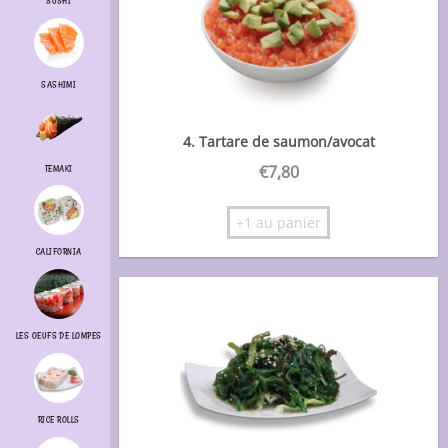
SUSHI
SASHIMI
4. Tartare de saumon/avocat
€
7,80
TEMAKI
+1 au panier
CALIFORNIA
LES OEUFS DE LOMPES
RICE ROLLS