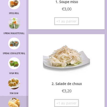
1. Soupe miso
€
3,00
SPICY ROLL
+1 au panier
SPRING ROQUETTE ROLL
SPRING CIBOULETTE ROLL
SOYA ROLL
2. Salade de choux
€
3,20
DIM SUM
+1 au panier