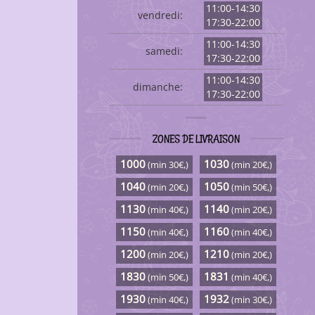
11:00-14:30
vendredi:
17:30-22:00
11:00-14:30
samedi:
17:30-22:00
11:00-14:30
dimanche:
17:30-22:00
ZONES DE LIVRAISON
1000
1030
(min 30€,)
(min 20€,)
1040
1050
(min 20€,)
(min 50€,)
1130
1140
(min 40€,)
(min 20€,)
1150
1160
(min 40€,)
(min 40€,)
1200
1210
(min 20€,)
(min 20€,)
1830
1831
(min 50€,)
(min 40€,)
1930
1932
(min 40€,)
(min 30€,)