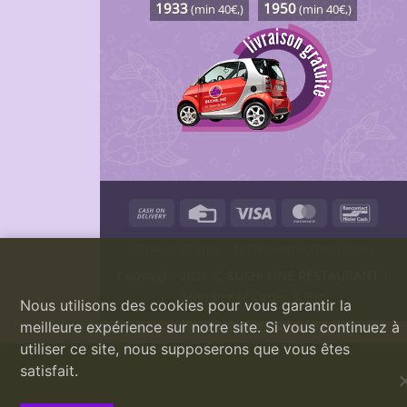
1933
1950
(min 40€,)
(min 40€,)
Cash
Credit
Visa
MasterCard
Banco
On
Card
PRIVACY POLICY
TERMS AND CONDITIONS
Delivery
Copyright 2026 ©
SUSHI LINE RESTAURANT
|
Member of
Order & Eat
Nous utilisons des cookies pour vous garantir la
meilleure expérience sur notre site. Si vous continuez à
utiliser ce site, nous supposerons que vous êtes
satisfait.