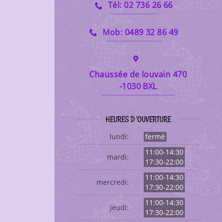
Tél: 02 736 26 66
Mob: 0489 32 86 49
Chaussée de louvain 470
-1030 BXL
HEURES D 'OUVERTURE
lundi:
fermé
11:00-14:30
mardi:
17:30-22:00
11:00-14:30
mercredi:
17:30-22:00
11:00-14:30
jeudi:
17:30-22:00