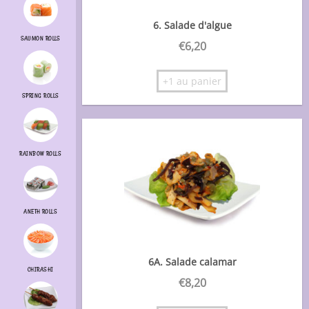
6. Salade d'algue
SAUMON ROLLS
€
6,20
+1 au panier
SPRING ROLLS
RAINBOW ROLLS
ANETH ROLLS
6A. Salade calamar
CHIRASHI
€
8,20