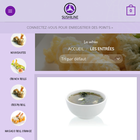
Passer
au
0
contenu
CONNECTEZ-VOUS POUR ENREGISTRER DES POINTS »
Les entrées
ACCUEIL
/
LES ENTRÉES
NOUVEAUTES
CRUNCH ROLLS
CRISPY ROLL
MASAGO ROLL ORANGE