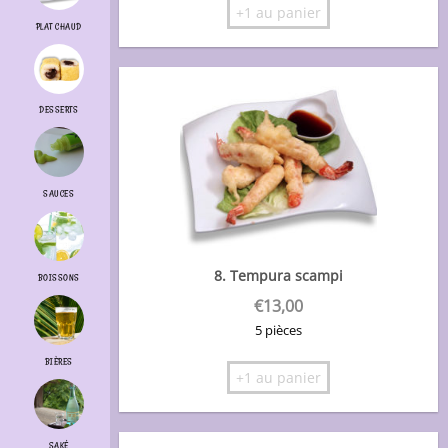
+1 au panier
PLAT CHAUD
DESSERTS
SAUCES
8. Tempura scampi
BOISSONS
€
13,00
5 pièces
BIÈRES
+1 au panier
SAKÉ