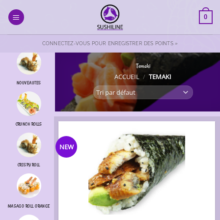
Passer
au
0
contenu
CONNECTEZ-VOUS POUR ENREGISTRER DES POINTS »
Temaki
ACCUEIL
/
TEMAKI
NOUVEAUTES
CRUNCH ROLLS
NEW
CRISPY ROLL
MASAGO ROLL ORANGE