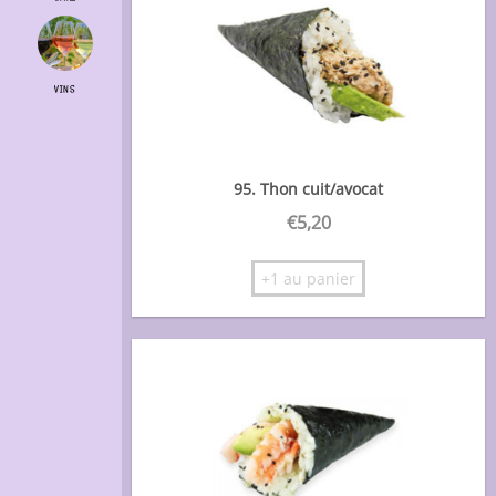
VINS
95. Thon cuit/avocat
€
5,20
+1 au panier