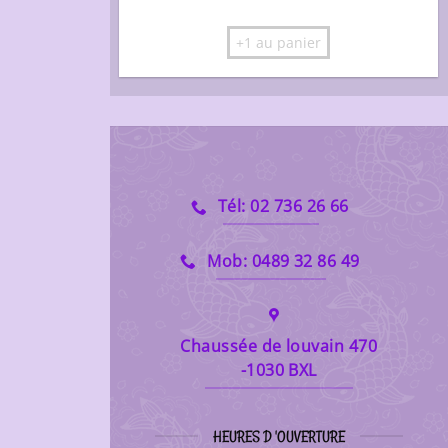
+1 au panier
Tél: 02 736 26 66
Mob: 0489 32 86 49
Chaussée de louvain 470
-1030 BXL
HEURES D 'OUVERTURE