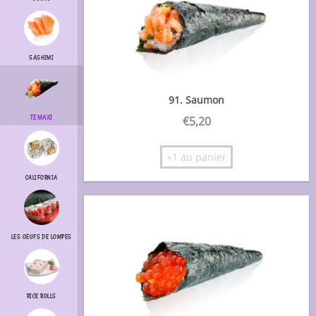
SASHIMI
91. Saumon
TEMAKI
€
5,20
+1 au panier
CALIFORNIA
LES OEUFS DE LOMPES
RICE ROLLS