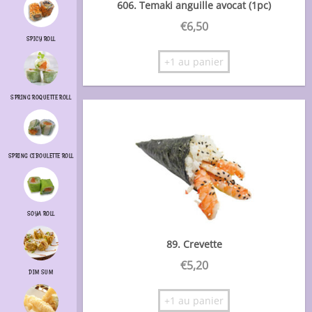
606. Temaki anguille avocat (1pc)
€
6,50
SPICY ROLL
+1 au panier
SPRING ROQUETTE ROLL
SPRING CIBOULETTE ROLL
SOYA ROLL
89. Crevette
€
5,20
DIM SUM
+1 au panier