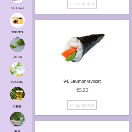
+1 au panier
PLAT CHAUD
DESSERTS
SAUCES
94. Saumon/avocat
BOISSONS
€
5,20
+1 au panier
BIÈRES
SAKÉ