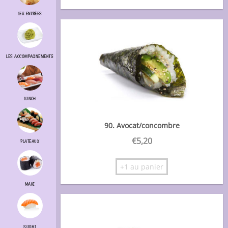
LES ENTRÉES
LES ACCOMPAGNEMENTS
LUNCH
90. Avocat/concombre
€
5,20
PLATEAUX
+1 au panier
MAKI
SUSHI