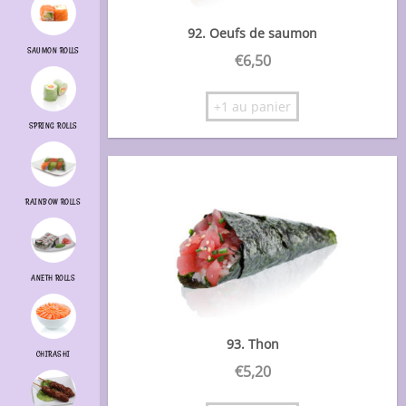
92. Oeufs de saumon
SAUMON ROLLS
€
6,50
+1 au panier
SPRING ROLLS
RAINBOW ROLLS
ANETH ROLLS
93. Thon
CHIRASHI
€
5,20