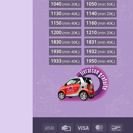
1040
1050
(min 20€,)
(min 50€,)
1130
1140
(min 40€,)
(min 20€,)
1150
1160
(min 40€,)
(min 40€,)
1200
1210
(min 20€,)
(min 20€,)
1830
1831
(min 50€,)
(min 40€,)
1930
1932
(min 40€,)
(min 30€,)
1933
1950
(min 40€,)
(min 40€,)
Cash
Credit
Visa
MasterCard
Banco